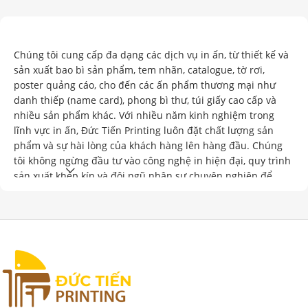
“Tạo Giá Trị Qua Từng Sản Phẩm”
Chúng tôi cung cấp đa dạng các dịch vụ in ấn, từ thiết kế và
sản xuất bao bì sản phẩm, tem nhãn, catalogue, tờ rơi,
poster quảng cáo, cho đến các ấn phẩm thương mại như
danh thiếp (name card), phong bì thư, túi giấy cao cấp và
nhiều sản phẩm khác. Với nhiều năm kinh nghiệm trong
lĩnh vực in ấn, Đức Tiến Printing luôn đặt chất lượng sản
phẩm và sự hài lòng của khách hàng lên hàng đầu. Chúng
tôi không ngừng đầu tư vào công nghệ in hiện đại, quy trình
Xem thêm
sản xuất khép kín và đội ngũ nhân sự chuyên nghiệp để
đảm bảo mang đến những ấn phẩm sắc nét, màu sắc chân
thực, thiết kế sáng tạo và độ bền vượt trội. Ngoài việc chú
trọng đến thẩm mỹ và chất lượng, chúng tôi còn cam kết sử
dụng nguyên vật liệu thân thiện với môi trường, góp phần
xây dựng một tương lai bền vững. Đức Tiến Printing tự hào
là đối tác tin cậy của nhiều doanh nghiệp lớn nhỏ trên toàn
quốc, đồng hành cùng khách hàng trong việc xây dựng hình
ảnh thương hiệu chuyên nghiệp và ấn tượng.