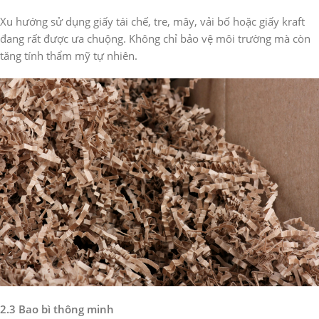
Xu hướng sử dụng giấy tái chế, tre, mây, vải bố hoặc giấy kraft
đang rất được ưa chuộng. Không chỉ bảo vệ môi trường mà còn
tăng tính thẩm mỹ tự nhiên.
2.3 Bao bì thông minh