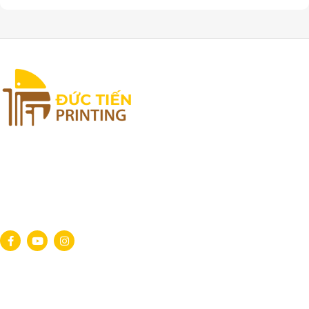
đảm bảo mang đến những ấn phẩm sắc nét, màu sắc chân
thực, thiết kế sáng tạo và độ bền vượt trội. Ngoài việc chú
trọng đến thẩm mỹ và chất lượng, chúng tôi còn cam kết sử
dụng nguyên vật liệu thân thiện với môi trường, góp phần
xây dựng một tương lai bền vững. Đức Tiến Printing tự hào
là đối tác tin cậy của nhiều doanh nghiệp lớn nhỏ trên toàn
quốc, đồng hành cùng khách hàng trong việc xây dựng hình
ảnh thương hiệu chuyên nghiệp và ấn tượng.
Địa chỉ:
51/2M Thái Thị Giữ, Bà Điểm, H.
Hóc Môn, TP. Hồ Chí Minh
Hotline
: 0913 845 962
Email
:
ductienprinting@gmail.com
Theo dõi ngay
Dự án
Hộp Bánh Trung Thu
Hộp Cao Cấp