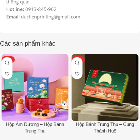
thông qua:
Hotline:
0913-845-962
Email:
ductienprinting@gmail.com
Các sản phẩm khác
HOT
HOT
Hộp Âm Dương – Hộp Bánh
Hộp Bánh Trung Thu – Cung
Trung Thu
Thành Huế