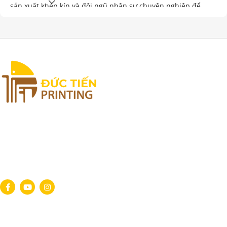
Xem thêm
sản xuất khép kín và đội ngũ nhân sự chuyên nghiệp để
đảm bảo mang đến những ấn phẩm sắc nét, màu sắc chân
thực, thiết kế sáng tạo và độ bền vượt trội. Ngoài việc chú
trọng đến thẩm mỹ và chất lượng, chúng tôi còn cam kết sử
dụng nguyên vật liệu thân thiện với môi trường, góp phần
xây dựng một tương lai bền vững. Đức Tiến Printing tự hào
là đối tác tin cậy của nhiều doanh nghiệp lớn nhỏ trên toàn
quốc, đồng hành cùng khách hàng trong việc xây dựng hình
ảnh thương hiệu chuyên nghiệp và ấn tượng.
Địa chỉ:
51/2M Thái Thị Giữ, Bà Điểm, H.
Hóc Môn, TP. Hồ Chí Minh
Hotline
: 0913 845 962
Email
:
ductienprinting@gmail.com
Theo dõi ngay
Dự án
Hộp Bánh Trung Thu