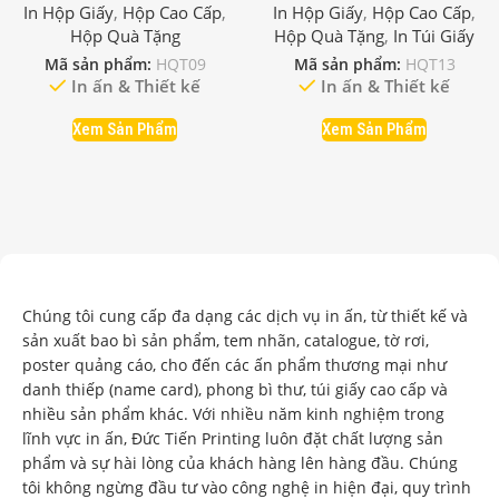
In Hộp Giấy
,
Hộp Cao Cấp
,
In Hộp Giấy
,
Hộp Cao Cấp
,
Hộp Quà Tặng
Hộp Quà Tặng
,
In Túi Giấy
Mã sản phẩm:
HQT09
Mã sản phẩm:
HQT13
In ấn & Thiết kế
In ấn & Thiết kế
Xem Sản Phẩm
Xem Sản Phẩm
“Tạo Giá Trị Qua Từng Sản Phẩm”
Chúng tôi cung cấp đa dạng các dịch vụ in ấn, từ thiết kế và
sản xuất bao bì sản phẩm, tem nhãn, catalogue, tờ rơi,
poster quảng cáo, cho đến các ấn phẩm thương mại như
danh thiếp (name card), phong bì thư, túi giấy cao cấp và
nhiều sản phẩm khác. Với nhiều năm kinh nghiệm trong
lĩnh vực in ấn, Đức Tiến Printing luôn đặt chất lượng sản
phẩm và sự hài lòng của khách hàng lên hàng đầu. Chúng
tôi không ngừng đầu tư vào công nghệ in hiện đại, quy trình