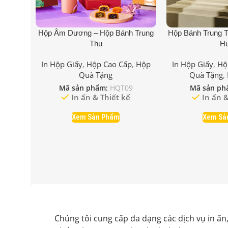
Hộp Âm Dương – Hộp Bánh Trung
Hộp Bánh Trung 
Thu
H
In Hộp Giấy
,
Hộp Cao Cấp
,
Hộp
In Hộp Giấy
,
Hộ
Quà Tặng
Quà Tặng
,
Mã sản phẩm:
HQT09
Mã sản ph
In ấn & Thiết kế
In ấn &
Xem Sản Phẩm
Xem Sả
Chúng tôi cung cấp đa dạng các dịch vụ in ấn,