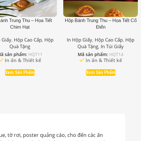
ánh Trung Thu – Họa Tiết
Hộp Bánh Trung Thu – Họa Tiết Cổ
Chim Hạt
Điển
 Giấy
,
Hộp Cao Cấp
,
Hộp
In Hộp Giấy
,
Hộp Cao Cấp
,
Hộp
Quà Tặng
Quà Tặng
,
In Túi Giấy
ã sản phẩm:
HQT11
Mã sản phẩm:
HQT14
In ấn & Thiết kế
In ấn & Thiết kế
Xem Sản Phẩm
Xem Sản Phẩm
ue, tờ rơi, poster quảng cáo, cho đến các ấn