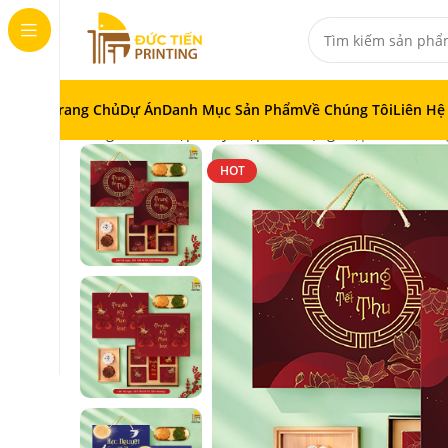
Trang Chủ
Dự Án
Danh Mục Sản Phẩm
Về Chúng Tôi
Liên Hệ
Trang chủ
In Hộp Giấy
Hộp Quà Tặng
Hộp Bánh Trun
HOT