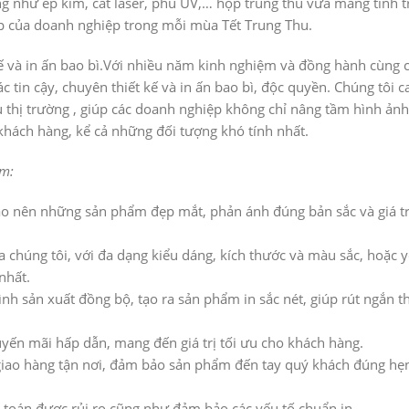
ông như ép kim, cắt laser, phủ UV,… hộp trung thu vừa mang tính 
cấp của doanh nghiệp trong mỗi mùa Tết Trung Thu.
 kế và in ấn bao bì.Với nhiều năm kinh nghiệm và đồng hành cùng 
c tin cậy, chuyên thiết kế và in ấn bao bì, độc quyền. Chúng tôi 
u thị trường , giúp các doanh nghiệp không chỉ nâng tầm hình ảnh
hách hàng, kể cả những đối tượng khó tính nhất.
ệm:
 tạo nên những sản phẩm đẹp mắt, phản ánh đúng bản sắc và giá tr
chúng tôi, với đa dạng kiểu dáng, kích thước và màu sắc, hoặc 
nhất.
nh sản xuất đồng bộ, tạo ra sản phẩm in sắc nét, giúp rút ngắn th
uyến mãi hấp dẫn, mang đến giá trị tối ưu cho khách hàng.
giao hàng tận nơi, đảm bảo sản phẩm đến tay quý khách đúng hẹ
́nh toán được rủi ro cũng như đảm bảo các yếu tố chuẩn in