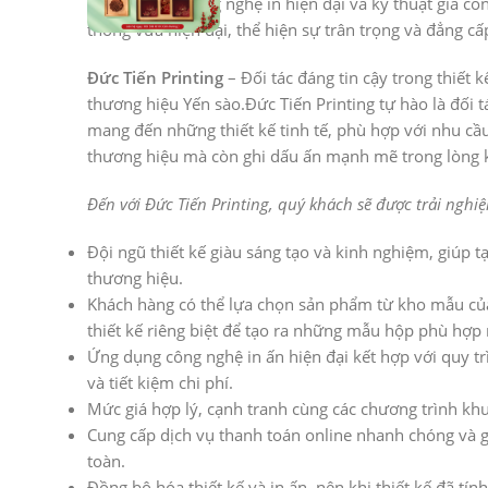
hóa, kết hợp công nghệ in hiện đại và kỹ thuật gia c
thống vừa hiện đại, thể hiện sự trân trọng và đẳng 
Đức Tiến Printing
– Đối tác đáng tin cậy trong thiết
thương hiệu Yến sào.Đức Tiến Printing tự hào là đối tá
mang đến những thiết kế tinh tế, phù hợp với nhu cầ
thương hiệu mà còn ghi dấu ấn mạnh mẽ trong lòng k
Đến với Đức Tiến Printing, quý khách sẽ được trải nghi
Đội ngũ thiết kế giàu sáng tạo và kinh nghiệm, giúp
thương hiệu.
Khách hàng có thể lựa chọn sản phẩm từ kho mẫu của 
thiết kế riêng biệt để tạo ra những mẫu hộp phù hợp 
Ứng dụng công nghệ in ấn hiện đại kết hợp với quy trì
và tiết kiệm chi phí.
Mức giá hợp lý, cạnh tranh cùng các chương trình kh
Cung cấp dịch vụ thanh toán online nhanh chóng và 
toàn.
Đồng bộ hóa thiết kế và in ấn, nên khi thiết kế đã ti