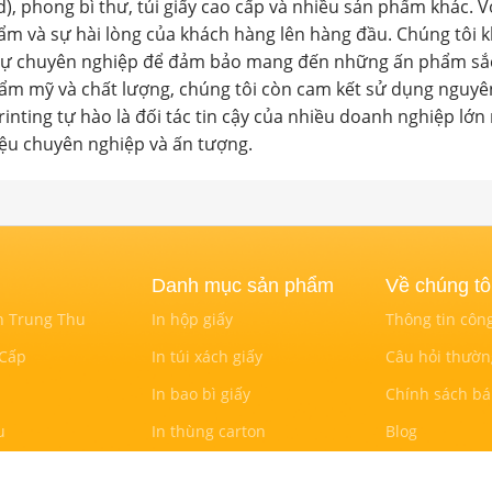
 phong bì thư, túi giấy cao cấp và nhiều sản phẩm khác. Vớ
hẩm và sự hài lòng của khách hàng lên hàng đầu. Chúng tôi 
 sự chuyên nghiệp để đảm bảo mang đến những ấn phẩm sắc 
hẩm mỹ và chất lượng, chúng tôi còn cam kết sử dụng nguyên
inting tự hào là đối tác tin cậy của nhiều doanh nghiệp l
ệu chuyên nghiệp và ấn tượng.
Danh mục sản phẩm
Về chúng tô
h Trung Thu
In hộp giấy
Thông tin công
 Cấp
In túi xách giấy
Câu hỏi thườn
In bao bì giấy
Chính sách b
u
In thùng carton
Blog
In ấn phẩm khác