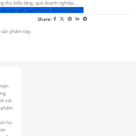
g thu biếu tặng, quà doanh nghiệp,…
 cầu báo giá (Zalo/Phone: 0932554962)
Share:
 sản phẩm này.
hiện
ợng
ời với
ản phẩm
hỏi hư
văn