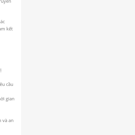
truyền
các
cam kết
ị
yêu cầu
ời gian
n và an