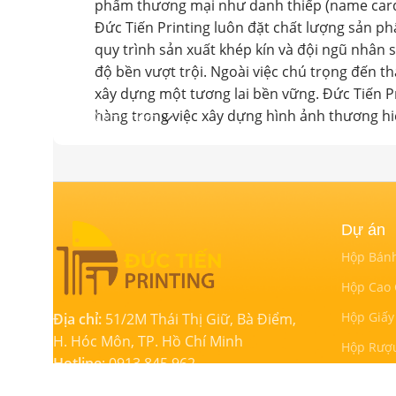
phẩm thương mại như danh thiếp (name card),
Đức Tiến Printing luôn đặt chất lượng sản p
quy trình sản xuất khép kín và đội ngũ nhân
độ bền vượt trội. Ngoài việc chú trọng đến t
xây dựng một tương lai bền vững. Đức Tiến Pr
hàng trong việc xây dựng hình ảnh thương hi
Xem thêm
Dự án
Hộp Bán
Hộp Cao
Hộp Giấy
Địa chỉ:
51/2M Thái Thị Giữ, Bà Điểm,
H. Hóc Môn, TP. Hồ Chí Minh
Hộp Rượ
Hotline
: 0913 845 962
Túi Giấy
Email
:
ductienprinting@gmail.com