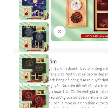
Click to enlarge
Mô tả sản phẩm
Đối với các thương hiệu kinh doanh, bao bì không ch
giá trị và bản sắc riêng biệt. Một thiết kế bao bì đẹ
mạnh mẽ, giúp khách hàng dễ dàng đưa ra quyết định 
tiêu chí đáp ứng mọi yêu cầu trên đối với tất cả các kh
chính là sự lựa chọn hoàn hảo để tôn vinh giá trị củ
Hộp trung thu là biểu tượng của sự đoàn viên, ấm cún
hỏng, hộp trung thu còn là món quà tinh thần được tra