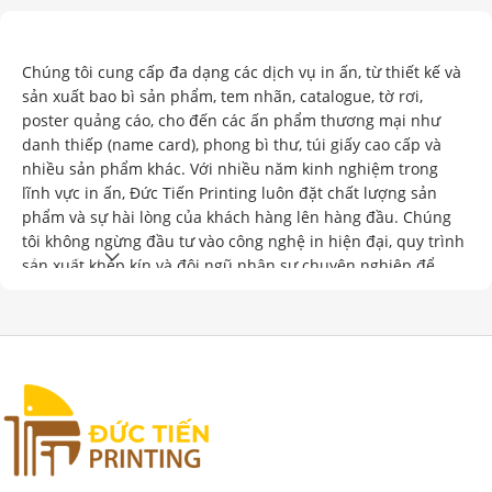
“Tạo Giá Trị Qua Từng Sản Phẩm”
Chúng tôi cung cấp đa dạng các dịch vụ in ấn, từ thiết kế và
sản xuất bao bì sản phẩm, tem nhãn, catalogue, tờ rơi,
poster quảng cáo, cho đến các ấn phẩm thương mại như
danh thiếp (name card), phong bì thư, túi giấy cao cấp và
nhiều sản phẩm khác. Với nhiều năm kinh nghiệm trong
lĩnh vực in ấn, Đức Tiến Printing luôn đặt chất lượng sản
phẩm và sự hài lòng của khách hàng lên hàng đầu. Chúng
tôi không ngừng đầu tư vào công nghệ in hiện đại, quy trình
Xem thêm
sản xuất khép kín và đội ngũ nhân sự chuyên nghiệp để
đảm bảo mang đến những ấn phẩm sắc nét, màu sắc chân
thực, thiết kế sáng tạo và độ bền vượt trội. Ngoài việc chú
trọng đến thẩm mỹ và chất lượng, chúng tôi còn cam kết sử
dụng nguyên vật liệu thân thiện với môi trường, góp phần
xây dựng một tương lai bền vững. Đức Tiến Printing tự hào
là đối tác tin cậy của nhiều doanh nghiệp lớn nhỏ trên toàn
quốc, đồng hành cùng khách hàng trong việc xây dựng hình
ảnh thương hiệu chuyên nghiệp và ấn tượng.